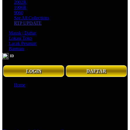
2002R
1906R
9060
See All Collections
RTP UPDATE
Masuk | Daftar
Lokasi Toko
Lacak Pesanan
Bantuan
ID
Senin - Minggu, 08.00 - 21.00 WIB
LOGIN
DAFTAR
Home
EMPAYER88 # Gerbang Kemenangan Dalam Takdir
Keberuntungan - Rrhistorical
EMPAYER88 # Gerbang Kemenangan Dalam Takdir
Keberuntungan - Rrhistorical
Togel Online
|
2369-BDTSL7447163