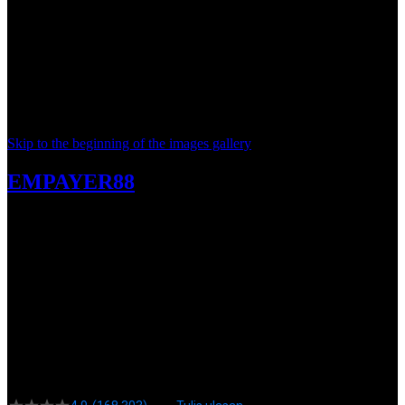
Skip to the beginning of the images gallery
EMPAYER88
EMPAYER88 # Gerbang
Kemenangan Dalam Takdir
Keberuntungan - Rrhistorical
SITUS RESMI RTP UPDATE
|
2369-BDTSL7447163
Rp. 20.000