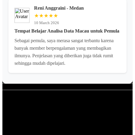
Reni Anggraini - Medan
★★★★★
10 March 2026
Tempat Belajar Analisa Data Macau untuk Pemula
Sebagai pemula, saya merasa sangat terbantu karena
banyak member berpengalaman yang membagikan
ilmunya. Penjelasan yang diberikan juga tidak rumit
sehingga mudah dipelajari.
Apa itu EMPAYER88?
EMPAYER88 adalah komunitas riset data Macau yang
menyediakan informasi keluaran, prediksi, dan analisa data
secara lengkap dan terbuka.