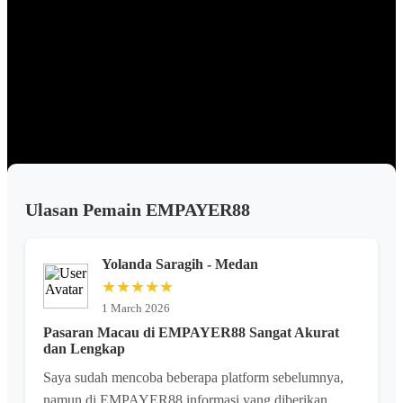
terdaftar disini bersifat premium.
Keuntungan Bersama EMPAYER88
EMPAYER88 merupakan website keberuntungan dan cuan untuk
para pemain di seluruh Indonesia ini sebab platform ini diciptakan
untuk selalu memberikan kemenangan yang luar biasa kepada Anda
dan akan di jamin betah bermain bersama EMPAYER88.
Ulasan Pemain EMPAYER88
Yolanda Saragih - Medan
★★★★★
1 March 2026
Pasaran Macau di EMPAYER88 Sangat Akurat
dan Lengkap
Saya sudah mencoba beberapa platform sebelumnya,
namun di EMPAYER88 informasi yang diberikan