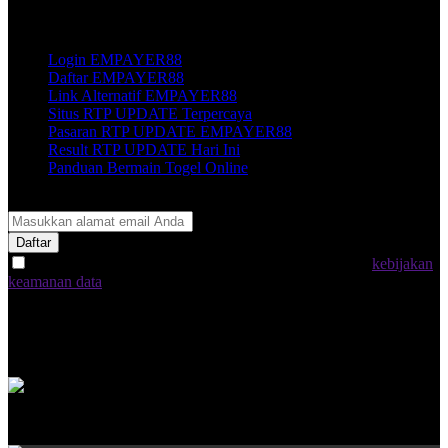
Link Populer
Login EMPAYER88
Daftar EMPAYER88
Link Alternatif EMPAYER88
Situs RTP UPDATE Terpercaya
Pasaran RTP UPDATE EMPAYER88
Result RTP UPDATE Hari Ini
Panduan Bermain Togel Online
Join Our Newsletter
Daftar
Dengan memilih "Daftar Sekarang", saya menyetujui
kebijakan
keamanan data
EMPAYER88 Indonesia
2026 © EMPAYER88.HLV88. ALL RIGHTS RESERVED.
Harga dapat berubah sewaktu-waktu tanpa pemberitahuan. Produk
yang ditampilkan mungkin tidak tersedia di toko kami.