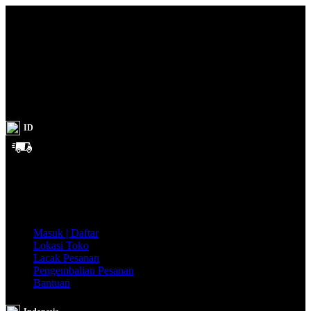
ID
Gratis
Ongkir
se-
Indonesia!
Masuk | Daftar
Lokasi Toko
Lacak Pesanan
Pengembalian Pesanan
Bantuan